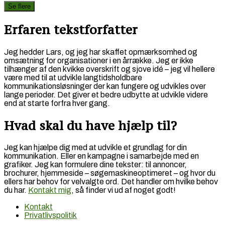
Se flere
Erfaren tekstforfatter
Jeg hedder Lars, og jeg har skaffet opmærksomhed og
omsætning for organisationer i en årrække. Jeg er ikke
tilhænger af den kvikke overskrift og sjove idé – jeg vil hellere
være med til at udvikle langtidsholdbare
kommunikationsløsninger der kan fungere og udvikles over
lange perioder. Det giver et bedre udbytte at udvikle videre
end at starte forfra hver gang.
Hvad skal du have hjælp til?
Jeg kan hjælpe dig med at udvikle et grundlag for din
kommunikation. Eller en kampagne i samarbejde med en
grafiker. Jeg kan formulere dine tekster: til annoncer,
brochurer, hjemmeside – søgemaskineoptimeret – og hvor du
ellers har behov for velvalgte ord. Det handler om hvilke behov
du har.
Kontakt mig
, så finder vi ud af noget godt!
Kontakt
Privatlivspolitik