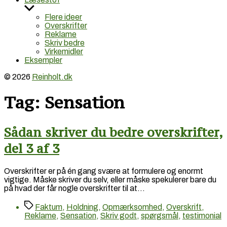
Vis
undermenu
Flere ideer
Overskrifter
Reklame
Skriv bedre
Virkemidler
Eksempler
© 2026
Reinholt.dk
Tag:
Sensation
Sådan skriver du bedre overskrifter,
del 3 af 3
Overskrifter er på én gang svære at formulere og enormt
vigtige. Måske skriver du selv, eller måske spekulerer bare du
på hvad der får nogle overskrifter til at…
Tags
Faktum
,
Holdning
,
Opmærksomhed
,
Overskrift
,
Reklame
,
Sensation
,
Skriv godt
,
spørgsmål
,
testimonial