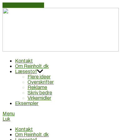
Skip to the content
Reinhol
Reklametekstforfatter Lars Reinholt Nielsen: Idé, tekst,
Kontakt
reklame
Om Reinholt.dk
Læsestof
Flere ideer
Overskrifter
Reklame
Skriv bedre
Virkemidler
Eksempler
Menu
Luk
Kontakt
Om Reinholt.dk
Læsestof