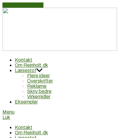
Skip to the content
Reinhol
Reklametekstforfatter Lars Reinholt Nielsen: Idé, tekst,
Kontakt
reklame
Om Reinholt.dk
Læsestof
Flere ideer
Overskrifter
Reklame
Skriv bedre
Virkemidler
Eksempler
Menu
Luk
Kontakt
Om Reinholt.dk
Læsestof