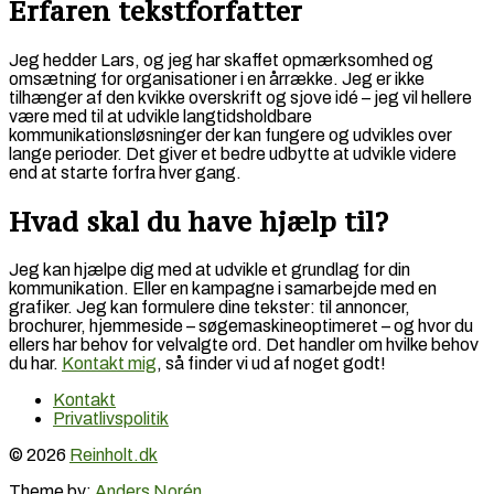
Erfaren tekstforfatter
Jeg hedder Lars, og jeg har skaffet opmærksomhed og
omsætning for organisationer i en årrække. Jeg er ikke
tilhænger af den kvikke overskrift og sjove idé – jeg vil hellere
være med til at udvikle langtidsholdbare
kommunikationsløsninger der kan fungere og udvikles over
lange perioder. Det giver et bedre udbytte at udvikle videre
end at starte forfra hver gang.
Hvad skal du have hjælp til?
Jeg kan hjælpe dig med at udvikle et grundlag for din
kommunikation. Eller en kampagne i samarbejde med en
grafiker. Jeg kan formulere dine tekster: til annoncer,
brochurer, hjemmeside – søgemaskineoptimeret – og hvor du
ellers har behov for velvalgte ord. Det handler om hvilke behov
du har.
Kontakt mig
, så finder vi ud af noget godt!
Kontakt
Privatlivspolitik
© 2026
Reinholt.dk
Theme by:
Anders Norén