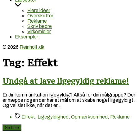
Vis
undermenu
Flere ideer
Overskrifter
Reklame
Skriv bedre
Virkemidler
Eksempler
© 2026
Reinholt.dk
Tag:
Effekt
Undgå at lave ligegyldig reklame!
Er din kommunikation ligegyldig? Altså for din målgruppe? Der
er næppe nogen der har et mål om at skabe noget ligegyldigt.
Og vel slet ikke, når det er…
Tags
Effekt
,
Ligegyldighed
,
Opmærksomhed
,
Reklame
Se flere