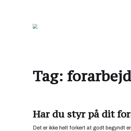
Reklametekstforfatter Lars Reinholt Niel
Tag:
forarbej
Har du styr på dit fo
Det er ikke helt forkert at godt begyndt er