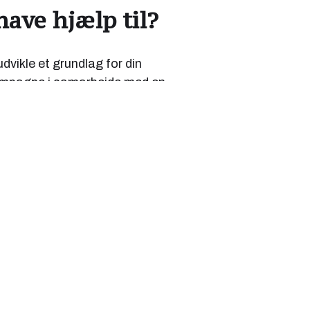
have hjælp til?
dvikle et grundlag for din
ampagne i samarbejde med en
dine tekster: til annoncer,
øgemaskineoptimeret – og hvor du
te ord. Det handler om hvilke
 så finder vi ud af noget godt!