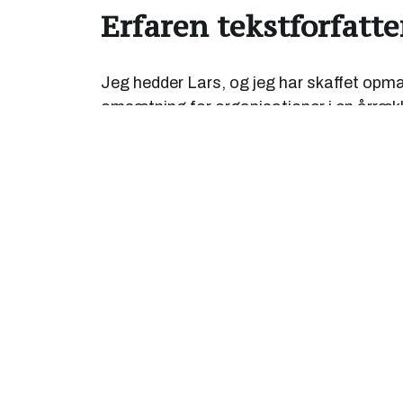
Erfaren tekstforfatte
Jeg hedder Lars, og jeg har skaffet o
omsætning for organisationer i en årrækk
tilhænger af den kvikke overskrift og sjove 
være med til at udvikle langtidsholdbare
kommunikationsløsninger der kan fungere
lange perioder. Det giver et bedre udbytte
end at starte forfra hver gang.