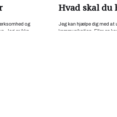
r
Hvad skal du 
pmærksomhed og
Jeg kan hjælpe dig med at u
e. Jeg er ikke
kommunikation. Eller en k
idé – jeg vil hellere
grafiker. Jeg kan formulere 
brochurer, hjemmeside – s
 og udvikles over
ellers har behov for velvalg
 at udvikle videre
behov du har.
Kontakt mig
,