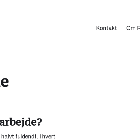
sen: Idé, tekst, reklame
Kontakt
Om R
de
rarbejde?
 halvt fuldendt. I hvert