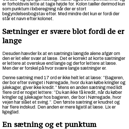
er forholdsvis lette at tage højde for. Kolon tæller derimod kun
som punktum i lixberegning når der er stort
begyndelsesbogstav efter. Med mindre det kun er fordi der
står et navn efter kolonet.
Sætninger er svære blot fordi de er
lange
Desuden hævder lix at en sætnings længde alene afgør om
den er let eller svær at læse. Det er korrekt at korte sætninger
er lettere at overskue end lange og derfor lettere at læse.
Men der er forskel på hvor svære lange sætninger er.
Denne sætning med 17 ord er ikke helt let at læse: ”Bageren,
der bor efter svinget i Nørregade, hvor du kan købe kringler og
julekager, giver ikke kredit.” Mens en anden sætning med lidt
flere ord er noget lettere: ”Du kan ikke få kredit, når du køber
kringler og julekager hos bageren, der bor i Nørregade, hvor
vejen har slået et sving.”. Den første sætning er knudret og
har flere indskud. Den anden er mere ligetil at læse. Lix er
ligeglad.
En sætning og et punktum