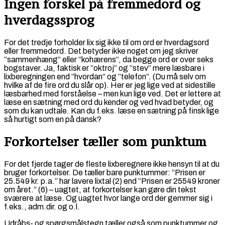
Ingen forskel på fremmedord og
hverdagssprog
For det tredje forholder lix sig ikke til om ord er hverdagsord
eller fremmedord. Det betyder ikke noget om jeg skriver
”sammenhæng” eller ”kohærens”, da begge ord er over seks
bogstaver. Ja, faktisk er ”oktroj” og ”stev” mere læsbare i
lixberegningen end ”hvordan” og ”telefon”. (Du må selv om
hvilke af de fire ord du slår op). Her er jeg lige ved at sidestille
læsbarhed med forståelse – men kun lige ved. Det er lettere at
læse en sætning med ord du kender og ved hvad betyder, og
som du kan udtale. Kan du f.eks. læse en sætning på finsk lige
så hurtigt som en på dansk?
Forkortelser tæller som punktum
For det fjerde tager de fleste lixberegnere ikke hensyn til at du
bruger forkortelser. De tæller bare punktummer: ”Prisen er
25.549 kr. p.a.” har lavere lixtal (2) end ”Prisen er 25549 kroner
om året.” (6) – uagtet, at forkortelser kan gøre din tekst
sværere at læse. Og uagtet hvor lange ord der gemmer sig i
f.eks., adm.dir. og o.l.
Udråbs- og spørgsmålstegn tæller også som punktummer og