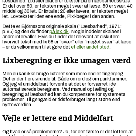
læsbarhed. Lixtallet placerer teksten på en læsbarhedsskala:
Er det over 60, er teksten meget svær at læse. 50 er svær, 40
middel og 30 let. Er lixtallet 20 eller lavere, er teksten meget
let. Lovtekster i den ene ende, Pixi-bøger i den anden.
Dette er Björnssons originale skala (”Læsbarhed”, 1971:
p.85) og den du finder
på lex.dk
. Nogle inddeler skalaen i
andre intervaller. Hvis du finder det relevant at diskutere
hvorvidt tekst med lix 58 er ”svær” eller ”meget svær” at læse
– er du velkommen til at gøre det
et eller andet sted
.
Lixberegning er ikke umagen værd
Men du kan ikke bruge lixtallet som mere end et fingerpeg.
Det er der flere grunde til. Både om ord og om punktummer.
Og jeg vil umiddelbart forvente at det er forværret i de
automatiserede beregnere. Ved manuel optælling og
beregning af læsbarhed kan du kompensere for systemets
problemer. Til gengæld er tidsforbruget langt større end
nytteværdien.
Vejle er lettere end Middelfart
Og hvad er så problemerne? Jo, for det første er det lettere at