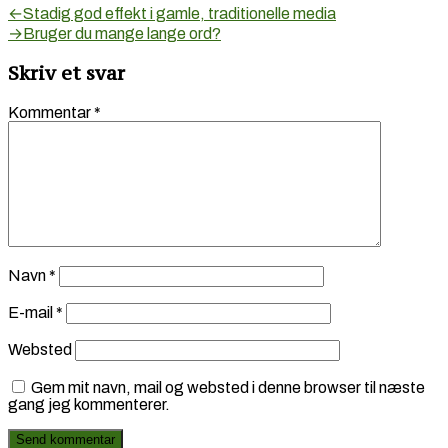
Indlægsnavigation
Forrige
←
Stadig god effekt i gamle, traditionelle media
indlæg:
Næste
→
Bruger du mange lange ord?
indlæg:
Skriv et svar
Kommentar
*
Navn
*
E-mail
*
Websted
Gem mit navn, mail og websted i denne browser til næste
gang jeg kommenterer.