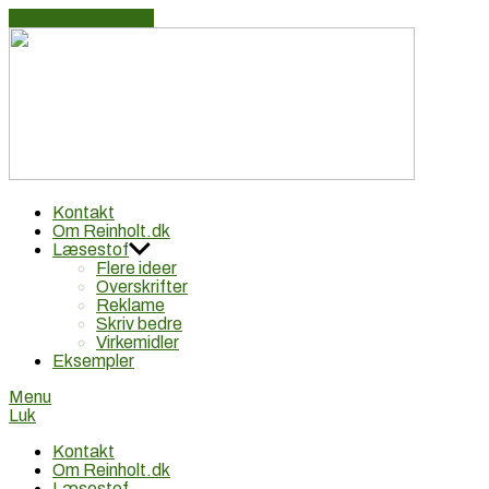
Skip to the content
Reinhol
Reklametekstforfatter Lars Reinholt Nielsen: Idé, tekst,
Kontakt
reklame
Om Reinholt.dk
Læsestof
Flere ideer
Overskrifter
Reklame
Skriv bedre
Virkemidler
Eksempler
Menu
Luk
Kontakt
Om Reinholt.dk
Læsestof