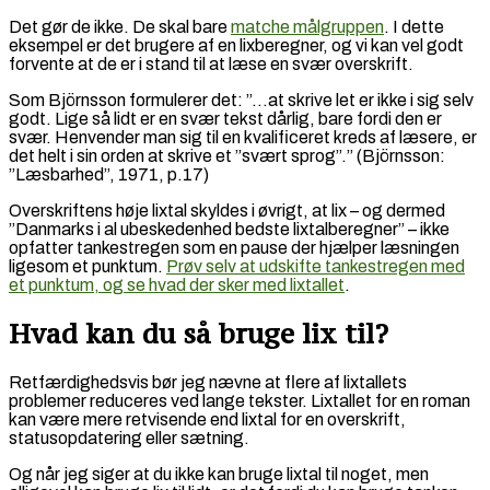
Det gør de ikke. De skal bare
matche målgruppen
. I dette
eksempel er det brugere af en lixberegner, og vi kan vel godt
forvente at de er i stand til at læse en svær overskrift.
Som Björnsson formulerer det: ”…at skrive let er ikke i sig selv
godt. Lige så lidt er en svær tekst dårlig, bare fordi den er
svær. Henvender man sig til en kvalificeret kreds af læsere, er
det helt i sin orden at skrive et ”svært sprog”.” (Björnsson:
”Læsbarhed”, 1971, p.17)
Overskriftens høje lixtal skyldes i øvrigt, at lix – og dermed
”Danmarks i al ubeskedenhed bedste lixtalberegner” – ikke
opfatter tankestregen som en pause der hjælper læsningen
ligesom et punktum.
Prøv selv at udskifte tankestregen med
et punktum, og se hvad der sker med lixtallet
.
Hvad kan du så bruge lix til?
Retfærdighedsvis bør jeg nævne at flere af lixtallets
problemer reduceres ved lange tekster. Lixtallet for en roman
kan være mere retvisende end lixtal for en overskrift,
statusopdatering eller sætning.
Og når jeg siger at du ikke kan bruge lixtal til noget, men