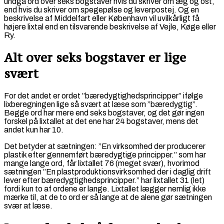
undgå ord over seks bogstaver hvis du skriver om æg og ost,
end hvis du skriver om spegepølse og leverpostej. Og en
beskrivelse af Middelfart eller København vil uvilkårligt få
højere lixtal end en tilsvarende beskrivelse af Vejle, Køge eller
Ry.
Alt over seks bogstaver er lige
svært
For det andet er ordet ”bæredygtighedsprincipper” ifølge
lixberegningen lige så svært at læse som ”bæredygtig”.
Begge ord har mere end seks bogstaver, og det gør ingen
forskel på lixtallet at det ene har 24 bogstaver, mens det
andet kun har 10.
Det betyder at sætningen: ”En virksomhed der producerer
plastik efter gennemført bæredygtige principper.” som har
mange lange ord, får lixtallet 76 (meget svær), hvorimod
sætningen ”En plastproduktionsvirksomhed der i daglig drift
lever efter bæredygtighedsprincipper.” har lixtallet 31 (let)
fordi kun to af ordene er lange. Lixtallet lægger nemlig ikke
mærke til, at de to ord er så lange at de alene gør sætningen
svær at læse.