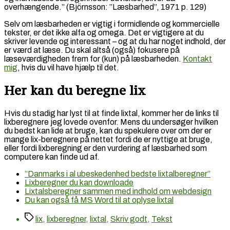
overhængende.” (Björnsson: ”Læsbarhed”, 1971 p. 129)
Selv om læsbarheden er vigtig i formidlende og kommercielle
tekster, er det ikke alfa og omega. Det er vigtigere at du
skriver levende og interessant – og at du har noget indhold, der
er værd at læse. Du skal altså (også) fokusere på
læseværdigheden frem for (kun) på læsbarheden.
Kontakt
mig
, hvis du vil have hjælp til det.
Her kan du beregne lix
Hvis du stadig har lyst til at finde lixtal, kommer her de links til
lixberegnere jeg lovede ovenfor. Mens du undersøger hvilken
du bedst kan lide at bruge, kan du spekulere over om der er
mange lix-beregnere på nettet fordi de er nyttige at bruge,
eller fordi lixberegning er den vurdering af læsbarhed som
computere kan finde ud af.
”Danmarks i al ubeskedenhed bedste lixtalberegner”
Lixberegner du kan downloade
Lixtalsberegner sammen med indhold om webdesign
Du kan også få MS Word til at oplyse lixtal
Tags
lix
,
lixberegner
,
lixtal
,
Skriv godt
,
Tekst