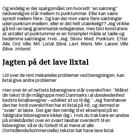
Og endelig er der spørgsmålet om hvorvidt ”en sætning”
nødvendigvis står mellem to punktummer. Eller kan være
spredt mellem flere. Og kan der mon være flere sætninger
uden punktum imellem, eller er det helt utænkeligt? Jeg vil ikke
gå ind i en lang grammatisk redegørelse, men blot konstatere
at antallet af punktummer er en forsimplet måde at tælle og
bedømme sætninger. Hvis. Jeg. Skrev. Med. Punktum. Efter.
Alle. Ord. Ville. Mit. Lixtal. Blive. Lavt. Mens. Min. Læser. Ville.
Blive. Irriteret.
Jagten på det lave lixtal
Ud over de rent mekaniske problemer ved beregningen, kan
lixtal give andre problemer:
Hen over én af nettets lixberegnere står overskriften: ”Målret
din tekst til din målgruppe med Danmarks i al ubeskedenhed
bedste lixtalberegner – udviklet af os til dig.” Jeg fremhæver
den her fordi overskriften har et lixtal på 46, og dermed er
”svær” at læse. Det gør den nemlig til et eksempel på en
faldgrube lixberegnere lokker dig i. Hvis du trak bare en anelse
på smilebåndet over en svært læsbar overskrift til en
lixberegner, så er du forledt til at mene at alle
(formidlende/kommercielle) tekster bør have lave lixtal.