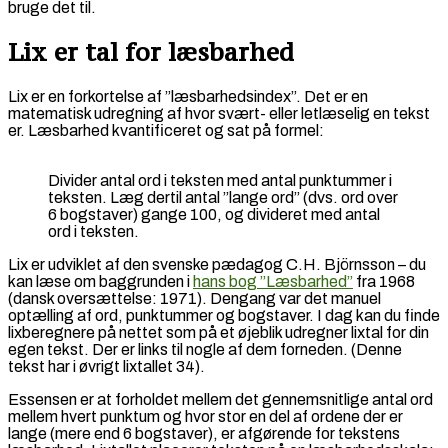
bruge det til.
Lix er tal for læsbarhed
Lix er en forkortelse af ”læsbarhedsindex”. Det er en
matematisk udregning af hvor svært- eller letlæselig en tekst
er. Læsbarhed kvantificeret og sat på formel:
Divider antal ord i teksten med antal punktummer i
teksten. Læg dertil antal ”lange ord” (dvs. ord over
6 bogstaver) gange 100, og divideret med antal
ord i teksten.
Lix er udviklet af den svenske pædagog C.H. Björnsson – du
kan læse om baggrunden i
hans bog ”Læsbarhed”
fra 1968
(dansk oversættelse: 1971). Dengang var det manuel
optælling af ord, punktummer og bogstaver. I dag kan du finde
lixberegnere på nettet som på et øjeblik udregner lixtal for din
egen tekst. Der er links til nogle af dem forneden. (Denne
tekst har i øvrigt lixtallet 34).
Essensen er at forholdet mellem det gennemsnitlige antal ord
mellem hvert punktum og hvor stor en del af ordene der er
lange (mere end 6 bogstaver), er afgørende for tekstens