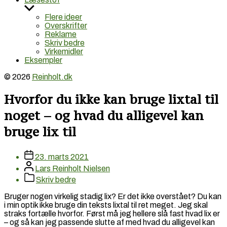
Vis
undermenu
Flere ideer
Overskrifter
Reklame
Skriv bedre
Virkemidler
Eksempler
© 2026
Reinholt.dk
Hvorfor du ikke kan bruge lixtal til
noget – og hvad du alligevel kan
bruge lix til
Indlægddato
23. marts 2021
Indlægsforfatter
Lars Reinholt Nielsen
Post
Skriv bedre
categories
Bruger nogen virkelig stadig lix? Er det ikke overstået? Du kan
i min optik ikke bruge din teksts lixtal til ret meget. Jeg skal
straks fortælle hvorfor. Først må jeg hellere slå fast hvad lix er
– og så kan jeg passende slutte af med hvad du alligevel kan