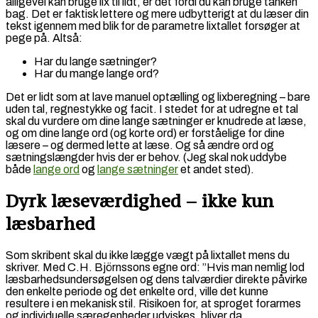
alligevel kan bruge lix til lidt, er det fordi du kan bruge tanken
bag. Det er faktisk lettere og mere udbytterigt at du læser din
tekst igennem med blik for de parametre lixtallet forsøger at
pege på. Altså:
Har du lange sætninger?
Har du mange lange ord?
Det er lidt som at lave manuel optælling og lixberegning – bare
uden tal, regnestykke og facit. I stedet for at udregne et tal
skal du vurdere om dine lange sætninger er knudrede at læse,
og om dine lange ord (og korte ord) er forståelige for dine
læsere – og dermed lette at læse. Og så ændre ord og
sætningslængder hvis der er behov. (Jeg skal nok uddybe
både
lange ord
og
lange sætninger
et andet sted).
Dyrk læseværdighed – ikke kun
læsbarhed
Som skribent skal du ikke lægge vægt på lixtallet mens du
skriver. Med C.H. Björnssons egne ord: ”Hvis man nemlig lod
læsbarhedsundersøgelsen og dens talværdier direkte påvirke
den enkelte periode og det enkelte ord, ville det kunne
resultere i en mekanisk stil. Risikoen for, at sproget forarmes
og individuelle særegenheder udviskes, bliver da